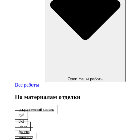
Open Наши работы
Все работы
По материалам отделки
искусственный камень
дуб
бук
сосна
фанера
ковролин