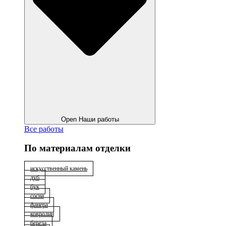
Open Наши работы
Все работы
По материалам отделки
искусственный камень
дуб
бук
сосна
фанера
ковролин
берёза