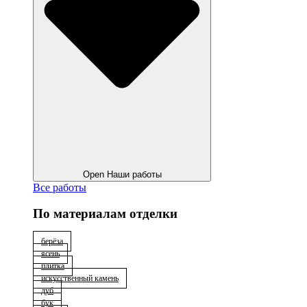
Open Наши работы
Все работы
По материалам отделки
берёза
ясень
плитка
искусственный камень
дуб
бук