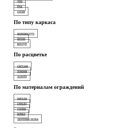
дуб
бук
сосна
По типу каркаса
монокосоур
бетон
косоур
По расцветке
светлая
тёмная
золото
По материалам ограждений
ригели
стекло
узоры
ковка
лазерная резка