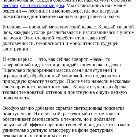
лестницу в трёхэтажный дом
. Мы остановились на смелом
решении — лестнице на монокосоуре, где вся нагрузка
ложится на единственную мощную центральную балку.
В основе — прочный металлический каркас. Каждый сварной
шов, каждый уголок рассчитывался и изготавливался с учётом
нагрузки. Этот стальной «хребет» стал гарантией
долговечности, безопасности и монолитности будущей
конструкции.
И если каркас — это, как сейчас говорят, «база», то
завершённый вид лестнице придаёт конечно же отделка.
Тщательно подобранный массив ясеня для ступеней и
ограждений, обработанный морилкой, что подчеркнуло
природную красоту текстуры. После чего нанесли несколько
слоёв прочного паркетного лака. Каждая ступенька обрела
тёплый темноватый оттенок и приятную на ощупь цепкую
поверхность.
Особую магию добавила скрытая светодиодная подсветка
подступенков. Этот мягкий, рассеянный свет не только
обеспечивает безопасность в темноте, но и добавляет
визуальный эффект парения ступеней в воздухе, что создаёт
удивительно уютную атмосферу на фоне фактурных
декоративных кирпичных стен.