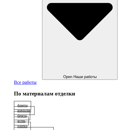
Open Наши работы
Все работы
По материалам отделки
фанера
ковролин
берёза
ясень
плитка