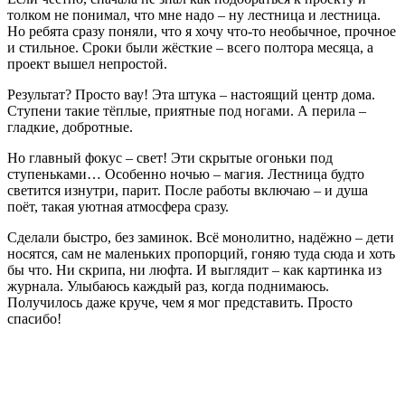
толком не понимал, что мне надо – ну лестница и лестница.
Но ребята сразу поняли, что я хочу что-то необычное, прочное
и стильное. Сроки были жёсткие – всего полтора месяца, а
проект вышел непростой.
Результат? Просто вау! Эта штука – настоящий центр дома.
Ступени такие тёплые, приятные под ногами. А перила –
гладкие, добротные.
Но главный фокус – свет! Эти скрытые огоньки под
ступеньками… Особенно ночью – магия. Лестница будто
светится изнутри, парит. После работы включаю – и душа
поёт, такая уютная атмосфера сразу.
Сделали быстро, без заминок. Всё монолитно, надёжно – дети
носятся, сам не маленьких пропорций, гоняю туда сюда и хоть
бы что. Ни скрипа, ни люфта. И выглядит – как картинка из
журнала. Улыбаюсь каждый раз, когда поднимаюсь.
Получилось даже круче, чем я мог представить. Просто
спасибо!