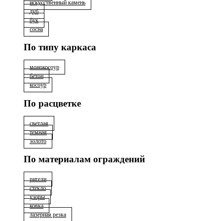
искусственный камень
дуб
бук
сосна
По типу каркаса
монокосоур
бетон
косоур
По расцветке
светлая
тёмная
золото
По материалам ограждений
ригели
стекло
узоры
ковка
лазерная резка