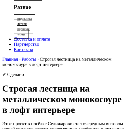
Разное
подсветка
лёгкая
парящая
улица
Доставка и оплата
Партнёрство
Контакты
Главная
›
Работы
›
Строгая лестница на металлическом
монокосоуре в лофт интерьере
✔ Сделано
Строгая лестница на
металлическом монокосоуре
в лофт интерьере
Этот проект в посёлке Селижарово стал очередным вызовом
нашей команде: создать современную, надёжную и стильную