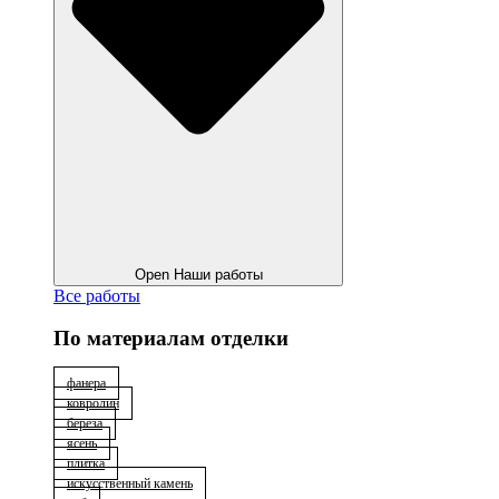
Open Наши работы
Все работы
По материалам отделки
фанера
ковролин
берёза
ясень
плитка
искусственный камень