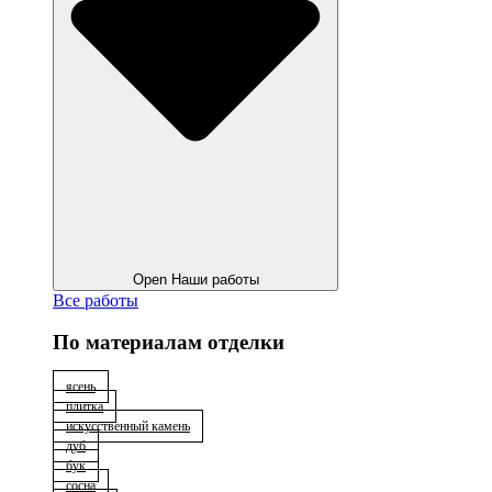
Open Наши работы
Все работы
По материалам отделки
ясень
плитка
искусственный камень
дуб
бук
сосна