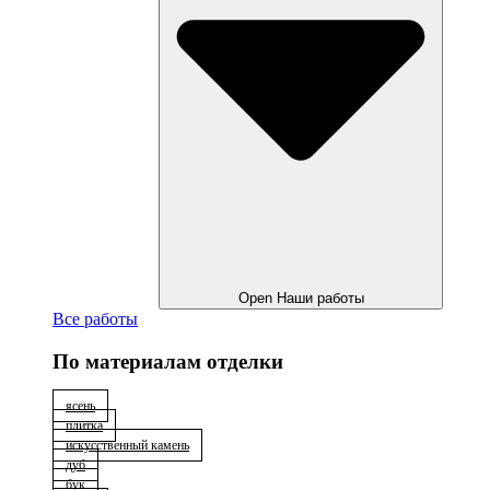
Open Наши работы
Все работы
По материалам отделки
ясень
плитка
искусственный камень
дуб
бук